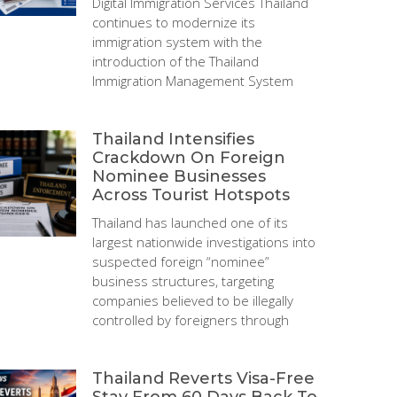
Digital Immigration Services Thailand
continues to modernize its
immigration system with the
introduction of the Thailand
Immigration Management System
Thailand Intensifies
Crackdown On Foreign
Nominee Businesses
Across Tourist Hotspots
Thailand has launched one of its
largest nationwide investigations into
suspected foreign “nominee”
business structures, targeting
companies believed to be illegally
controlled by foreigners through
Thailand Reverts Visa-Free
Stay From 60 Days Back To