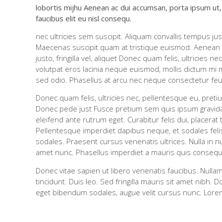
lobortis mijhu Aenean ac dui accumsan, porta ipsum ut, 
faucibus elit eu nisl consequ.
nec ultricies sem suscipit. Aliquam convallis tempus jus
Maecenas suscipit quam at tristique euismod. Aenean
justo, fringilla vel, aliquet Donec quam felis, ultricies n
volutpat eros lacinia neque euismod, mollis dictum mi m
sed odio. Phasellus at arcu nec neque consectetur feu
Donec quam felis, ultricies nec, pellentesque eu, pre
Donec pede just Fusce pretium sem quis ipsum gravida 
eleifend ante rutrum eget. Curabitur felis dui, placera
Pellentesque imperdiet dapibus neque, et sodales fel
sodales. Praesent cursus venenatis ultrices. Nulla in n
amet nunc. Phasellus imperdiet a mauris quis consequ
Donec vitae sapien ut libero venenatis faucibus. Nullam
tincidunt. Duis leo. Sed fringilla mauris sit amet nibh.
eget bibendum sodales, augue velit cursus nunc. Lorem