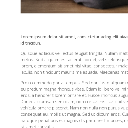
Lorem ipsum dolor sit amet, cons ctetur ading elit aiv
id tincidun.
Quisque ac lacus vel lectus feugiat fringilla. Nullam ma
metus. Sed aliquam est ac erat laoreet, vel scelerisque 
lorem, elementum sit amet nisl vitae, consectetur mal
iaculis, non tincidunt mauris malesuada. Maecenas matti
Proin commodo porta tempus. Sed non justo aliquam dol
eu pretium magna rhoncus vitae. Etiam id libero vel 
eros, a hendrerit lorem ornare et. Fusce rhoncus augu
Donec accumsan sem diam, non cursus nisi suscipit vel. 
vehicula ornare placerat. Nam non nulla non purus vulpu
consequat eu, mollis ut magna. Sed ut dictum eros. Cura
natoque penatibus et magnis dis parturient montes, n
sit amet convallis.