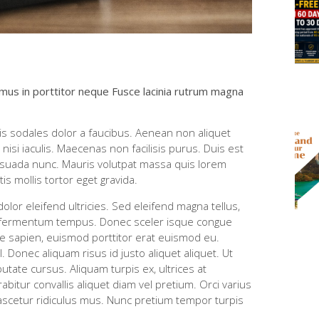
amus in porttitor neque Fusce lacinia rutrum magna
ttis sodales dolor a faucibus. Aenean non aliquet
nisi iaculis. Maecenas non facilisis purus. Duis est
esuada nunc. Mauris volutpat massa quis lorem
s mollis tortor eget gravida.
or eleifend ultricies. Sed eleifend magna tellus,
mi fermentum tempus. Donec sceler isque congue
e sapien, euismod porttitor erat euismod eu.
Donec aliquam risus id justo aliquet aliquet. Ut
tate cursus. Aliquam turpis ex, ultrices at
bitur convallis aliquet diam vel pretium. Orci varius
ascetur ridiculus mus. Nunc pretium tempor turpis