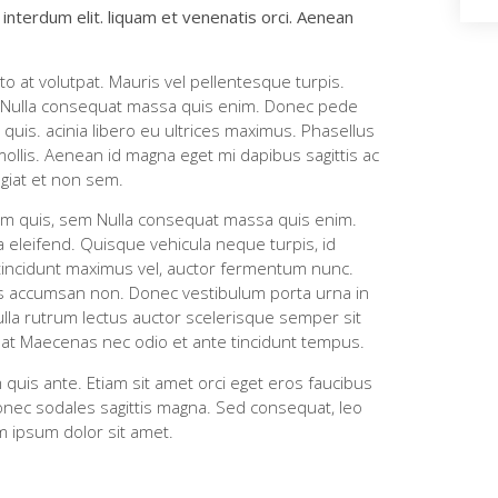
interdum elit. liquam et venenatis orci. Aenean
to at volutpat. Mauris vel pellentesque turpis.
 Nulla consequat massa quis enim. Donec pede
ec quis. acinia libero eu ultrices maximus. Phasellus
ollis. Aenean id magna eget mi dapibus sagittis ac
giat et non sem.
tium quis, sem Nulla consequat massa quis enim.
eleifend. Quisque vehicula neque turpis, id
t tincidunt maximus vel, auctor fermentum nunc.
is accumsan non. Donec vestibulum porta urna in
ulla rutrum lectus auctor scelerisque semper sit
at Maecenas nec odio et ante tincidunt tempus.
 quis ante. Etiam sit amet orci eget eros faucibus
 Donec sodales sagittis magna. Sed consequat, leo
 ipsum dolor sit amet.