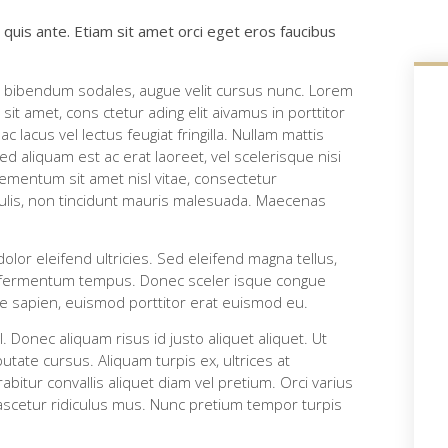
 quis ante. Etiam sit amet orci eget eros faucibus
t bibendum sodales, augue velit cursus nunc. Lorem
sit amet, cons ctetur ading elit aivamus in porttitor
 lacus vel lectus feugiat fringilla. Nullam mattis
 aliquam est ac erat laoreet, vel scelerisque nisi
elementum sit amet nisl vitae, consectetur
ulis, non tincidunt mauris malesuada. Maecenas
or eleifend ultricies. Sed eleifend magna tellus,
mi fermentum tempus. Donec sceler isque congue
e sapien, euismod porttitor erat euismod eu.
Donec aliquam risus id justo aliquet aliquet. Ut
tate cursus. Aliquam turpis ex, ultrices at
bitur convallis aliquet diam vel pretium. Orci varius
ascetur ridiculus mus. Nunc pretium tempor turpis