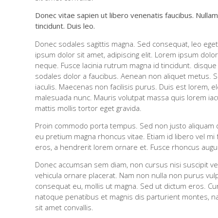
Donec vitae sapien ut libero venenatis faucibus. Nullam
tincidunt. Duis leo.
Donec sodales sagittis magna. Sed consequat, leo ege
ipsum dolor sit amet, adipiscing elit. Lorem ipsum dolor 
neque. Fusce lacinia rutrum magna id tincidunt. disque ac
sodales dolor a faucibus. Aenean non aliquet metus. Sed
iaculis. Maecenas non facilisis purus. Duis est lorem, 
malesuada nunc. Mauris volutpat massa quis lorem iac
mattis mollis tortor eget gravida.
Proin commodo porta tempus. Sed non justo aliquam dol
eu pretium magna rhoncus vitae. Etiam id libero vel 
eros, a hendrerit lorem ornare et. Fusce rhoncus augu
Donec accumsan sem diam, non cursus nisi suscipit vel. 
vehicula ornare placerat. Nam non nulla non purus vulpu
consequat eu, mollis ut magna. Sed ut dictum eros. Cura
natoque penatibus et magnis dis parturient montes, n
sit amet convallis.