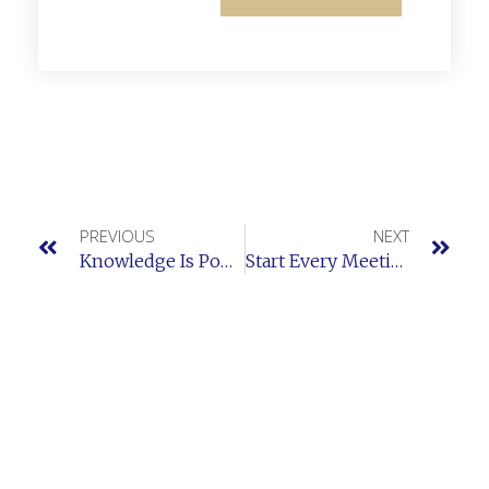
PREVIOUS
NEXT
Knowledge Is Power. Read Books To Get Smart.
Start Every Meeting With A Handshake.