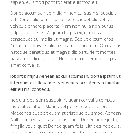
sapien, euismod porttitor erat euismod eu.
Donec accumsan sem diam, non cursus nisi suscipit
vel. Donec aliquam risus id justo aliquet aliquet. Ut
vehicula ornare placerat. Nam non nulla non purus
vulputate cursus. Aliquam turpis ex, ultrices at
consequat eu, mollis ut magna. Sed ut dictum eros.
Curabitur convallis aliquet diam vel pretium. Orci varius
natoque penatibus et magnis dis parturient montes,
nascetur ridiculus mus. Nunc pretium tempor turpis sit
amet convallis.
lobortis mijhu Aenean ac dui accumsan, porta ipsum ut,
interdum elit. liquam et venenatis orci. Aenean faucibus
elit eu nisl consequ.
nec ultricies sem suscipit. Aliquam convallis tempus
justo at volutpat. Mauris vel pellentesque turpis.
Maecenas suscipit quam at tristique euismod. Aenean
Nulla consequat massa quis enim. Donec pede justo,
fringilla vel, aliquet Donec quam felis, ultricies nec quis.
acinia libero eu ultrices maximus. Phasellus volutpat