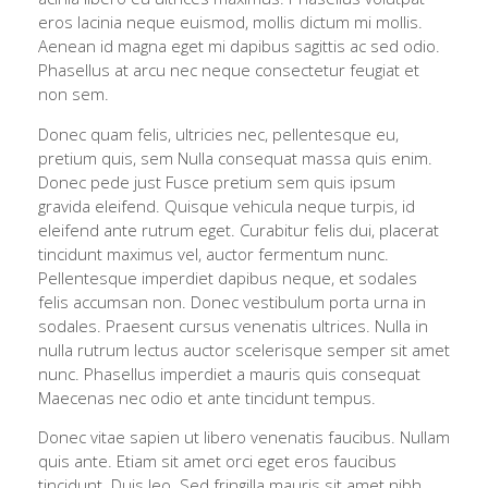
eros lacinia neque euismod, mollis dictum mi mollis.
Aenean id magna eget mi dapibus sagittis ac sed odio.
Phasellus at arcu nec neque consectetur feugiat et
non sem.
Donec quam felis, ultricies nec, pellentesque eu,
pretium quis, sem Nulla consequat massa quis enim.
Donec pede just Fusce pretium sem quis ipsum
gravida eleifend. Quisque vehicula neque turpis, id
eleifend ante rutrum eget. Curabitur felis dui, placerat
tincidunt maximus vel, auctor fermentum nunc.
Pellentesque imperdiet dapibus neque, et sodales
felis accumsan non. Donec vestibulum porta urna in
sodales. Praesent cursus venenatis ultrices. Nulla in
nulla rutrum lectus auctor scelerisque semper sit amet
nunc. Phasellus imperdiet a mauris quis consequat
Maecenas nec odio et ante tincidunt tempus.
Donec vitae sapien ut libero venenatis faucibus. Nullam
quis ante. Etiam sit amet orci eget eros faucibus
tincidunt. Duis leo. Sed fringilla mauris sit amet nibh.